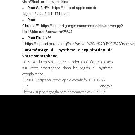
vista/Block-or-allow-cookies
Pour Safari™ :
https://support.apple.com/fr-
fr/guide/safari/sfri11471/mac
Pour
Chrome™:
https://support.google.com/chrome/bin/answer.py?
hl=fr&hlrm=en&answer=95647
Pour Firefox™
:
https://support.mozilla.org/fr/kb/Activer%20et%20d%C3%A9sacti
Paramétrage du système d’exploitation de
votre smartphone
Vous avez la possibilité de contrôler le dépôt des cookies
sur votre smartphone dans les règles du système
d’exploitation.
Sur iOS :
https://support.apple.com/fr-fr/HT201265
Sur Android
:
https://support.google.com/chrome/topic/3434352