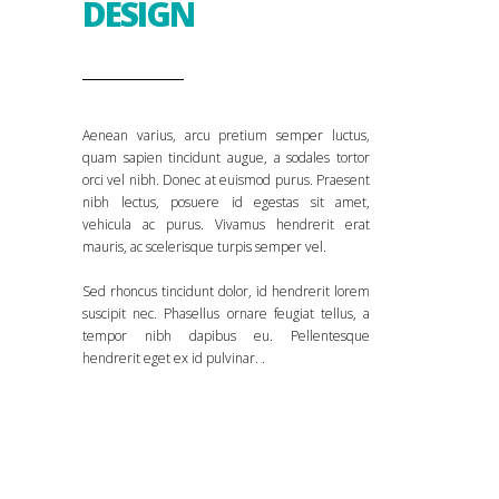
DESIGN
Aenean varius, arcu pretium semper luctus,
quam sapien tincidunt augue, a sodales tortor
orci vel nibh. Donec at euismod purus. Praesent
nibh lectus, posuere id egestas sit amet,
vehicula ac purus. Vivamus hendrerit erat
mauris, ac scelerisque turpis semper vel.
Sed rhoncus tincidunt dolor, id hendrerit lorem
suscipit nec. Phasellus ornare feugiat tellus, a
tempor nibh dapibus eu. Pellentesque
hendrerit eget ex id pulvinar. .